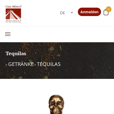
0
Anmelden
Tequilas
GETRÄNKE
TEQUILAS
>
>