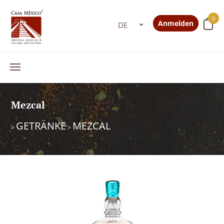
0
Anmelden
Mezcal
GETRÄNKE
MEZCAL
>
>