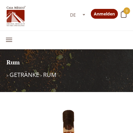
0
Anmelden
Rum
GETRÄNKE
RUM
>
>