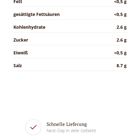
Fett
<0,5 g
gesättigte Fettsäuren
<0,5 g
Kohlenhydrate
2.6 g
Zucker
2.6 g
Eiweiß
<0,5 g
Salz
8.7 g
Schnelle Lieferung
Next-Day in viele Gebiete