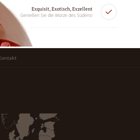
Exquisit, Exotisch, Exzellent
Genießen Sie die Würze des Südens!
Kontakt