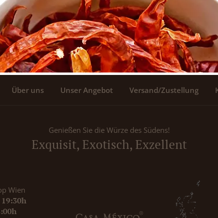
Über uns
Unser Angebot
Versand/Zustellung
Genießen Sie die Würze des Südens!
Exquisit, Exotisch, Exzellent
op Wien
- 19:30h
8:00h