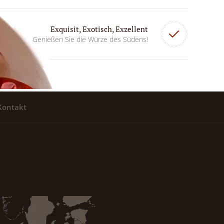
Exquisit, Exotisch, Exzellent
Genießen Sie die Würze des Südens!
Kontakt