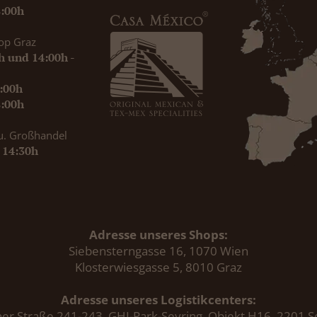
8:00h
op Graz
0h und 14:00h -
9:00h
8:00h
u. Großhandel
- 14:30h
Adresse unseres Shops:
Siebensterngasse 16, 1070 Wien
Klosterwiesgasse 5, 8010 Graz
Adresse unseres Logistikcenters:
er Straße 241-243, GHI-Park-Seyring, Objekt H16, 2201 S