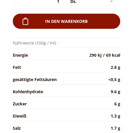
IN DEN WARENKORB
Nährwerte (100g / ml)
Energie
290 kJ / 69 kcal
Fett
2.8 g
gesättigte Fettsäuren
<0,5 g
Kohlenhydrate
9.6 g
Zucker
6 g
Eiweiß
1.3 g
Salz
1.7 g