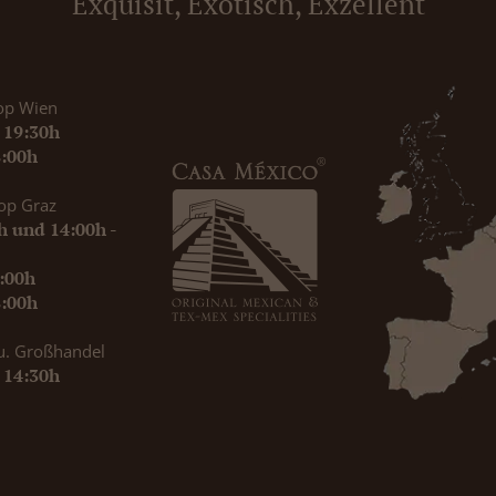
Exquisit, Exotisch, Exzellent
op Wien
- 19:30h
8:00h
op Graz
0h und 14:00h -
9:00h
8:00h
u. Großhandel
- 14:30h