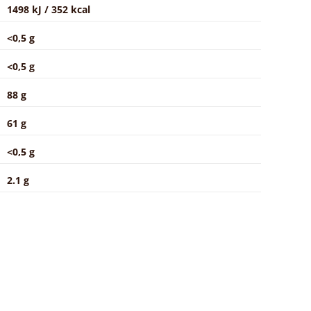
1498 kJ / 352 kcal
<0,5 g
<0,5 g
88 g
61 g
<0,5 g
2.1 g