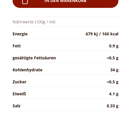
IN DEN WARENKORB
Nährwerte (100g / ml)
Energie
679 kJ / 160 kcal
Fett
0.9 g
gesättigte Fettsäuren
<0,5 g
Kohlenhydrate
34 g
Zucker
<0,5 g
Eiweiß
4.1 g
Salz
0.33 g