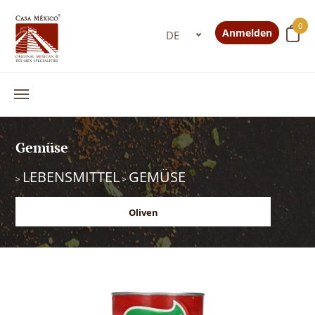
0
Anmelden
Gemüse
LEBENSMITTEL
GEMÜSE
>
>
Oliven