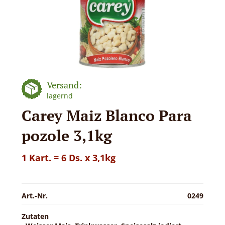
Versand:
lagernd
Carey Maiz Blanco Para
pozole 3,1kg
1 Kart. = 6 Ds. x 3,1kg
Art.-Nr.
0249
Zutaten