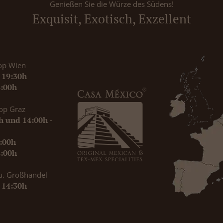
Genießen Sie die Würze des Südens!
Exquisit, Exotisch, Exzellent
op Wien
- 19:30h
8:00h
op Graz
0h und 14:00h -
9:00h
8:00h
u. Großhandel
- 14:30h