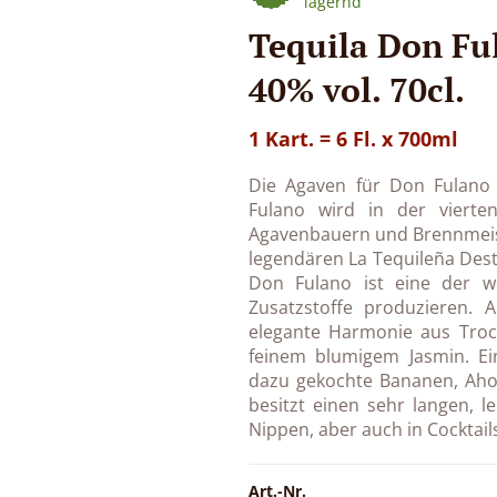
lagernd
Tequila Don Fu
40% vol. 70cl.
1 Kart. = 6 Fl. x 700ml
Die Agaven für Don Fulano 
Fulano wird in der vierten
Agavenbauern und Brennmeis
legendären La Tequileña Desti
Don Fulano ist eine der we
Zusatzstoffe produzieren. 
elegante Harmonie aus Troc
feinem blumigem Jasmin. E
dazu gekochte Bananen, Aho
besitzt einen sehr langen, l
Nippen, aber auch in Cocktails
Art.-Nr.