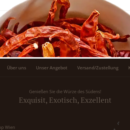
Über uns
Unser Angebot
Versand/Zustellung
Genießen Sie die Würze des Südens!
Exquisit, Exotisch, Exzellent
op Wien