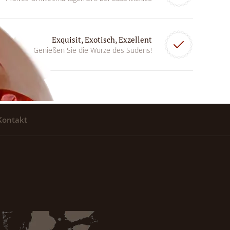
Exquisit, Exotisch, Exzellent
Genießen Sie die Würze des Südens!
Kontakt