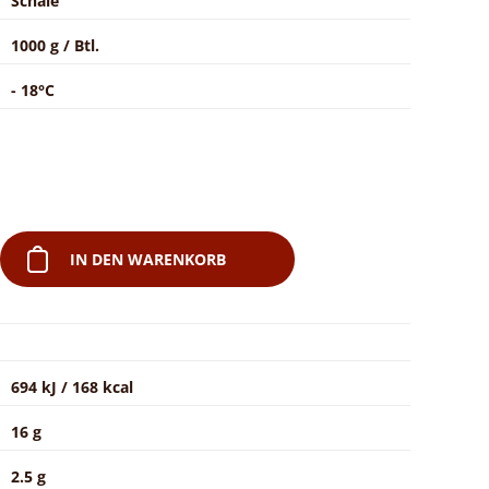
Schale
1000 g / Btl.
- 18°C
IN DEN WARENKORB
694 kJ / 168 kcal
16 g
2.5 g