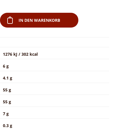
IN DEN WARENKORB
1276 kJ / 302 kcal
6 g
4.1 g
55 g
55 g
7 g
0.3 g