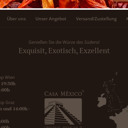
Über uns
Unser Angebot
Versand/Zustellung
Genießen Sie die Würze des Südens!
Exquisit, Exotisch, Exzellent
op Wien
- 19:30h
8:00h
op Graz
0h und 14:00h -
9:00h
8:00h