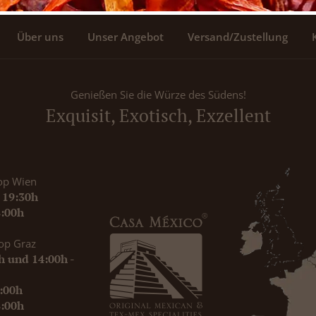
Über uns
Unser Angebot
Versand/Zustellung
Genießen Sie die Würze des Südens!
Exquisit, Exotisch, Exzellent
op Wien
- 19:30h
8:00h
op Graz
0h und 14:00h -
9:00h
8:00h