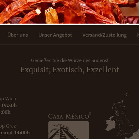
Über uns
Unser Angebot
Versand/Zustellung
Genießen Sie die Würze des Südens!
Exquisit, Exotisch, Exzellent
op Wien
- 19:30h
8:00h
op Graz
0h und 14:00h -