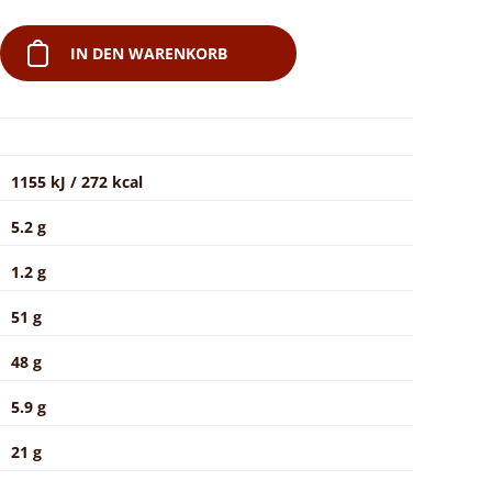
IN DEN WARENKORB
1155 kJ / 272 kcal
5.2 g
1.2 g
51 g
48 g
5.9 g
21 g