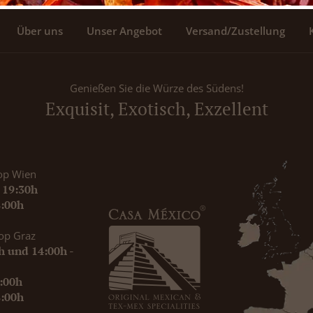
Über uns
Unser Angebot
Versand/Zustellung
Genießen Sie die Würze des Südens!
Exquisit, Exotisch, Exzellent
op Wien
- 19:30h
8:00h
op Graz
0h und 14:00h -
9:00h
8:00h