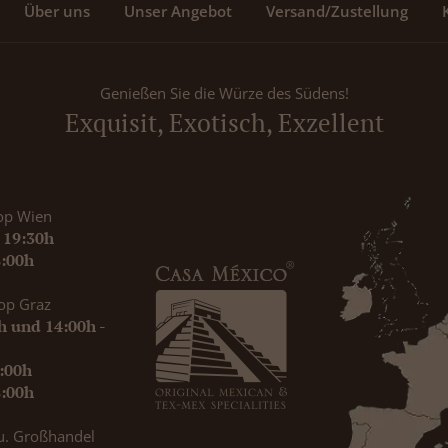
Über uns
Unser Angebot
Versand/Zustellung
Genießen Sie die Würze des Südens!
Exquisit, Exotisch, Exzellent
op Wien
- 19:30h
8:00h
op Graz
0h und 14:00h -
9:00h
8:00h
u. Großhandel