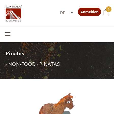
0
Anmelden
Pinatas
NON-FOOD
PINATAS
>
>