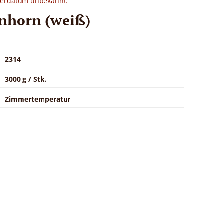
eferdatum unbekannt.
inhorn (weiß)
2314
3000 g / Stk.
Zimmertemperatur
.