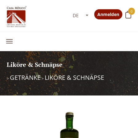
0
Anmelden
Liköre & Schnäpse
GETRÄNKE
LIKÖRE & SCHNÄPSE
>
>