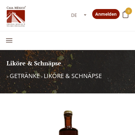
0
Anmelden
Liköre & Schnäpse
GETRÄNKE
LIKÖRE & SCHNÄPSE
>
>