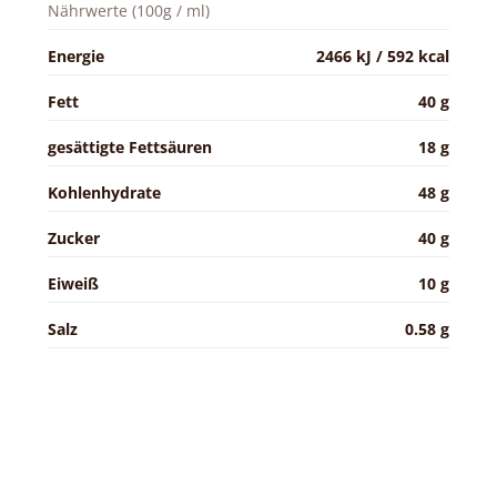
Nährwerte (100g / ml)
Energie
2466 kJ / 592 kcal
Fett
40 g
gesättigte Fettsäuren
18 g
Kohlenhydrate
48 g
Zucker
40 g
Eiweiß
10 g
Salz
0.58 g