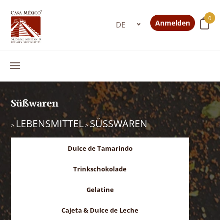
0
Anmelden
Süßwaren
LEBENSMITTEL
SÜSSWAREN
>
>
Dulce de Tamarindo
Trinkschokolade
Gelatine
Cajeta & Dulce de Leche