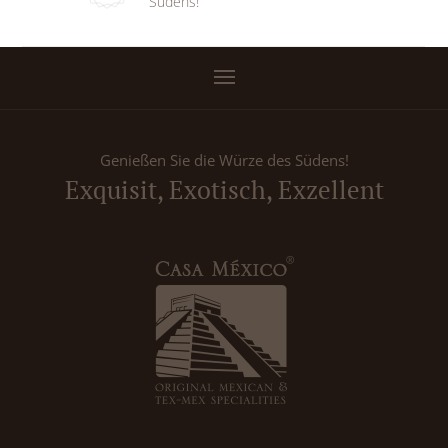
Südens!
Genießen Sie die Würze des Südens!
Exquisit, Exotisch, Exzellent