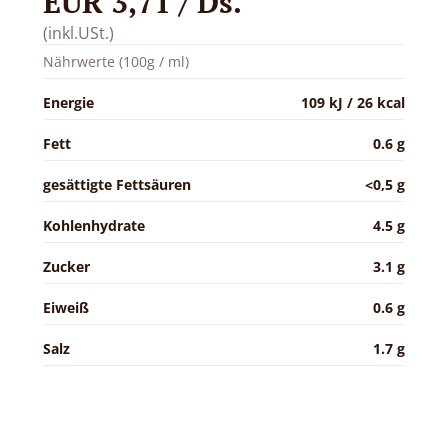
EUR 3,71 / Ds.
(inkl.USt.)
Nährwerte (100g / ml)
Energie
109 kJ / 26 kcal
Fett
0.6 g
gesättigte Fettsäuren
<0,5 g
Kohlenhydrate
4.5 g
Zucker
3.1 g
Eiweiß
0.6 g
Salz
1.7 g