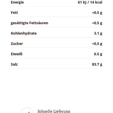
Energie
61 kJ / 14 kcal
Fett
<0,5 g
gesättigte Fettsäuren
<0,5 g
Kohlenhydrate
3.1 g
Zucker
<0,5 g
Eiweiß
0.5 g
Salz
83.7 g
Schnelle Lieferung