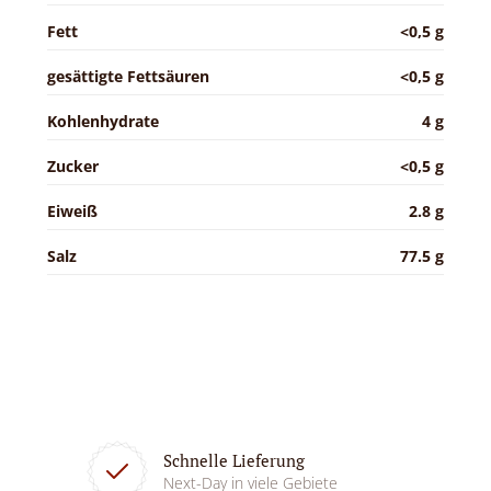
Fett
<0,5 g
gesättigte Fettsäuren
<0,5 g
Kohlenhydrate
4 g
Zucker
<0,5 g
Eiweiß
2.8 g
Salz
77.5 g
Schnelle Lieferung
Next-Day in viele Gebiete