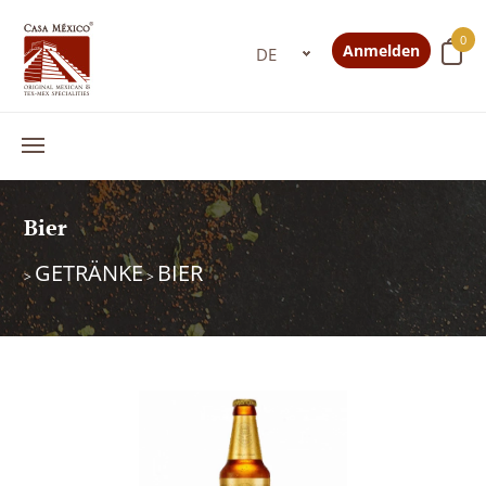
0
Anmelden
Bier
GETRÄNKE
BIER
>
>