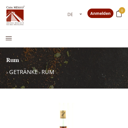
0
Anmelden
Rum
GETRÄNKE
RUM
>
>