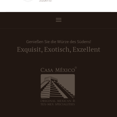
Südens!
Genießen Sie die Würze des Südens!
Exquisit, Exotisch, Exzellent