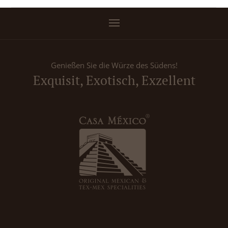
Genießen Sie die Würze des Südens!
Exquisit, Exotisch, Exzellent