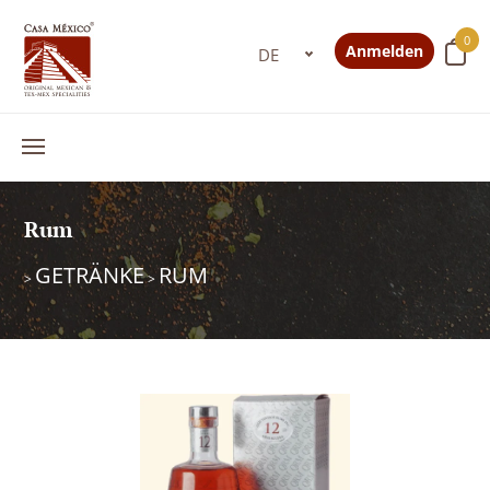
0
Anmelden
Rum
GETRÄNKE
RUM
>
>