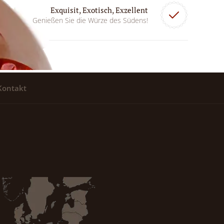
Exquisit, Exotisch, Exzellent
Genießen Sie die Würze des Südens!
Kontakt