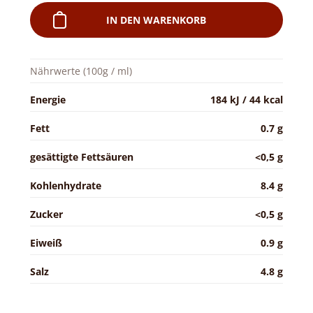
IN DEN WARENKORB
Nährwerte (100g / ml)
Energie
184 kJ / 44 kcal
Fett
0.7 g
gesättigte Fettsäuren
<0,5 g
Kohlenhydrate
8.4 g
Zucker
<0,5 g
Eiweiß
0.9 g
Salz
4.8 g