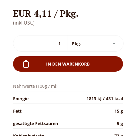
EUR 4,11 / Pkg.
(inkl.USt.)
IN DEN WARENKORB
Nährwerte (100g / ml)
Energie
1813 kJ / 431 kcal
Fett
15 g
gesättigte Fettsäuren
5 g
Kohlenhydrate
73 g