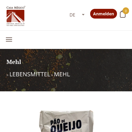
0
Anmelden
Mehl
LEBENSMITTEL
MEHL
>
>