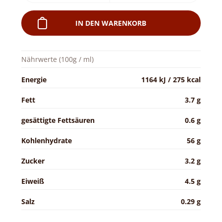
IN DEN WARENKORB
Nährwerte (100g / ml)
Energie
1164 kJ / 275 kcal
Fett
3.7 g
gesättigte Fettsäuren
0.6 g
Kohlenhydrate
56 g
Zucker
3.2 g
Eiweiß
4.5 g
Salz
0.29 g