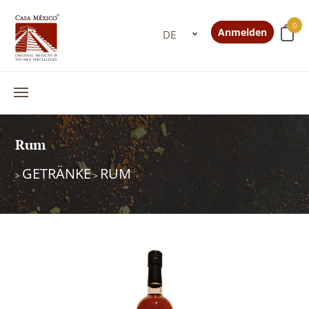
0
Anmelden
Rum
GETRÄNKE
RUM
>
>