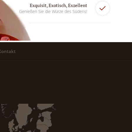
Exquisit, Exotisch, Exzellent
Genießen Sie die Würze des Südens!
Kontakt