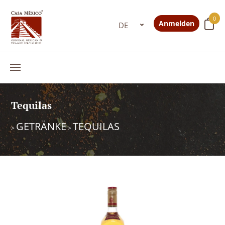
0
Anmelden
Tequilas
GETRÄNKE
TEQUILAS
>
>