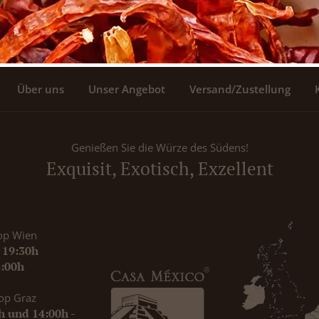
Über uns
Unser Angebot
Versand/Zustellung
Genießen Sie die Würze des Südens!
Exquisit, Exotisch, Exzellent
op Wien
- 19:30h
8:00h
op Graz
0h und 14:00h -