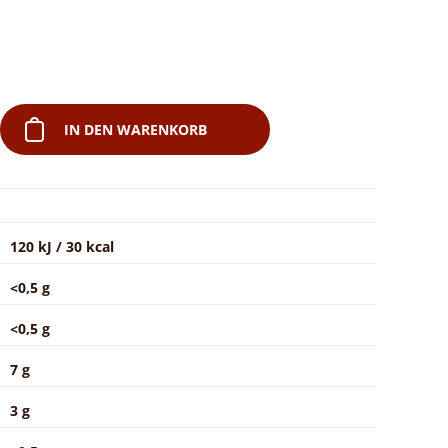
IN DEN WARENKORB
120 kJ / 30 kcal
<0,5 g
<0,5 g
7 g
3 g