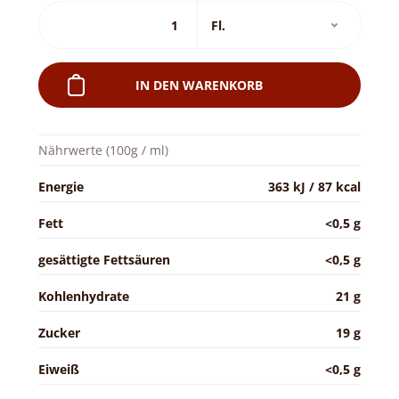
IN DEN WARENKORB
Nährwerte (100g / ml)
Energie
363 kJ / 87 kcal
Fett
<0,5 g
gesättigte Fettsäuren
<0,5 g
Kohlenhydrate
21 g
Zucker
19 g
Eiweiß
<0,5 g