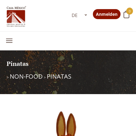
0
Anmelden
Pinatas
NON-FOOD
PINATAS
>
>