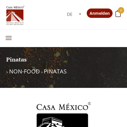
0
Anmelden
Pinatas
NON-FOOD
PINATAS
>
>