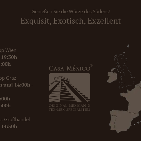
Genießen Sie die Würze des Südens!
Exquisit, Exotisch, Exzellent
op Wien
- 19:30h
8:00h
op Graz
0h und 14:00h -
9:00h
8:00h
u. Großhandel
- 14:30h