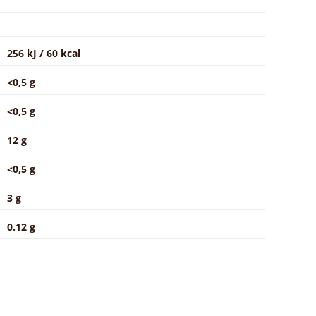
256 kJ / 60 kcal
<0,5 g
<0,5 g
12 g
<0,5 g
3 g
0.12 g