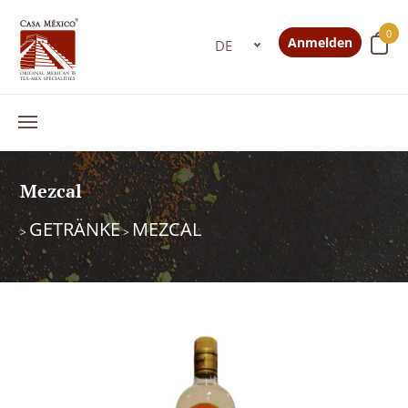
0
Anmelden
Mezcal
GETRÄNKE
MEZCAL
>
>