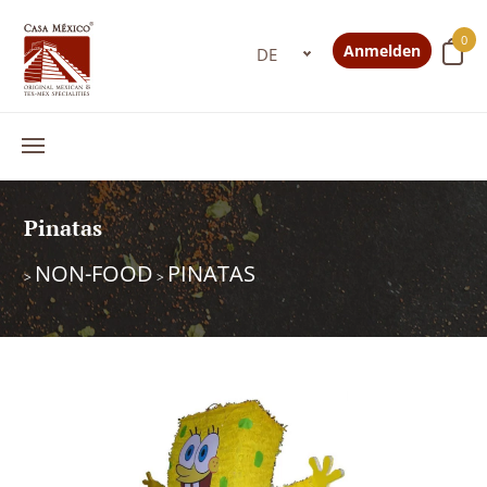
0
Anmelden
Pinatas
NON-FOOD
PINATAS
>
>