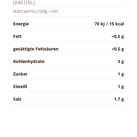
(inkl.USt.)
Nährwerte (100g / ml)
Energie
70 kJ / 15 kcal
Fett
<0,5 g
gesättigte Fettsäuren
<0,5 g
Kohlenhydrate
3 g
Zucker
1 g
Eiweiß
1 g
Salz
1.7 g