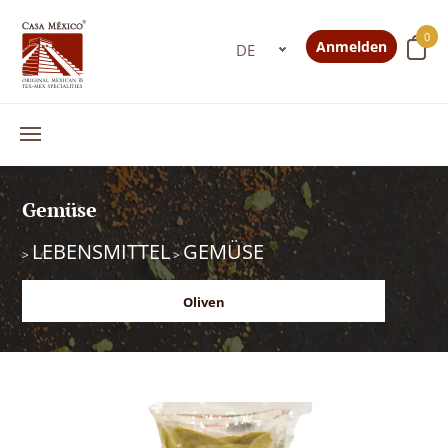
0
Anmelden
Gemüse
LEBENSMITTEL
GEMÜSE
>
>
Oliven