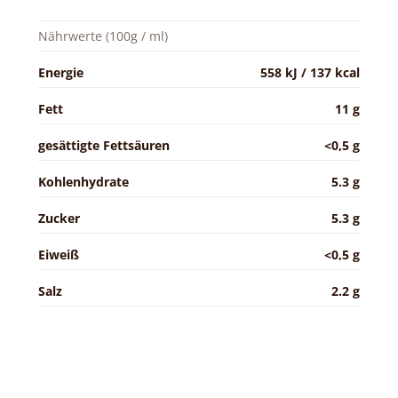
Nährwerte (100g / ml)
Energie
558 kJ / 137 kcal
Fett
11 g
gesättigte Fettsäuren
<0,5 g
Kohlenhydrate
5.3 g
Zucker
5.3 g
Eiweiß
<0,5 g
Salz
2.2 g