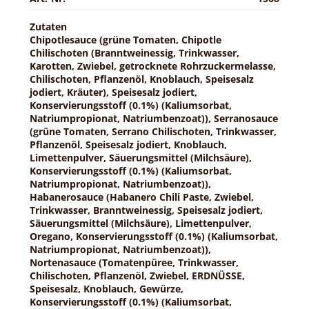
Zutaten
Chipotlesauce (grüne Tomaten, Chipotle
Chilischoten (Branntweinessig, Trinkwasser,
Karotten, Zwiebel, getrocknete Rohrzuckermelasse,
Chilischoten, Pflanzenöl, Knoblauch, Speisesalz
jodiert, Kräuter), Speisesalz jodiert,
Konservierungsstoff (0.1%) (Kaliumsorbat,
Natriumpropionat, Natriumbenzoat)), Serranosauce
(grüne Tomaten, Serrano Chilischoten, Trinkwasser,
Pflanzenöl, Speisesalz jodiert, Knoblauch,
Limettenpulver, Säuerungsmittel (Milchsäure),
Konservierungsstoff (0.1%) (Kaliumsorbat,
Natriumpropionat, Natriumbenzoat)),
Habanerosauce (Habanero Chili Paste, Zwiebel,
Trinkwasser, Branntweinessig, Speisesalz jodiert,
Säuerungsmittel (Milchsäure), Limettenpulver,
Oregano, Konservierungsstoff (0.1%) (Kaliumsorbat,
Natriumpropionat, Natriumbenzoat)),
Nortenasauce (Tomatenpüree, Trinkwasser,
Chilischoten, Pflanzenöl, Zwiebel, ERDNÜSSE,
Speisesalz, Knoblauch, Gewürze,
Konservierungsstoff (0.1%) (Kaliumsorbat,