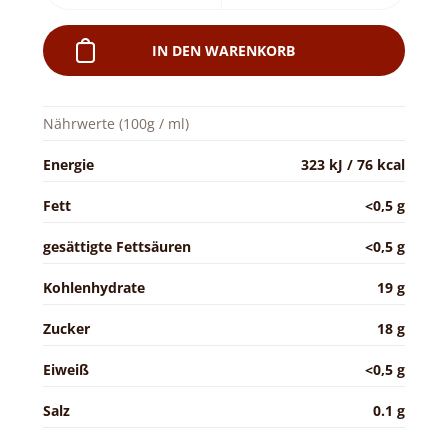
IN DEN WARENKORB
Nährwerte (100g / ml)
Energie
323 kJ / 76 kcal
Fett
<0,5 g
gesättigte Fettsäuren
<0,5 g
Kohlenhydrate
19 g
Zucker
18 g
Eiweiß
<0,5 g
Salz
0.1 g