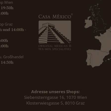
op Wien
- 19:30h
8:00h
op Graz
0h und 14:00h -
9:00h
8:00h
u. Großhandel
- 14:30h
Adresse unseres Shops:
Siebensterngasse 16, 1070 Wien
Klosterwiesgasse 5, 8010 Graz