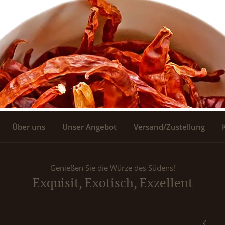
Über uns
Unser Angebot
Versand/Zustellung
Genießen Sie die Würze des Südens!
Exquisit, Exotisch, Exzellent