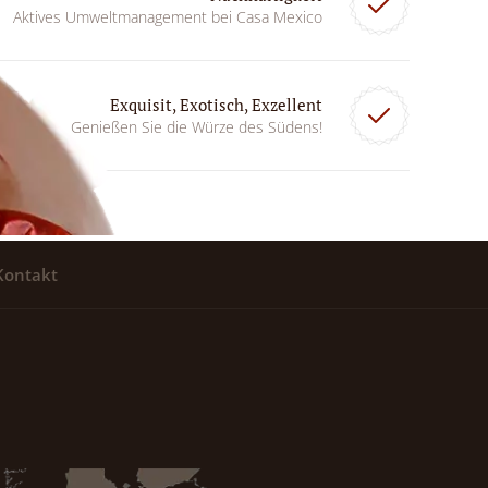
Aktives Umweltmanagement bei Casa Mexico
Exquisit, Exotisch, Exzellent
Genießen Sie die Würze des Südens!
Kontakt