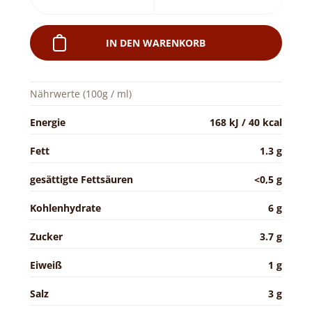
IN DEN WARENKORB
Nährwerte (100g / ml)
Energie
168 kJ / 40 kcal
Fett
1.3 g
gesättigte Fettsäuren
<0,5 g
Kohlenhydrate
6 g
Zucker
3.7 g
Eiweiß
1 g
Salz
3 g