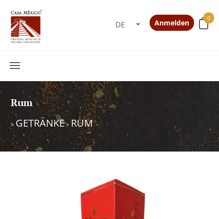
0
Anmelden
Rum
GETRÄNKE
RUM
>
>