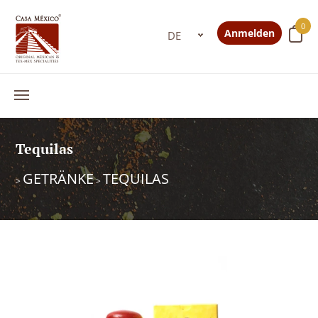
0
Anmelden
Tequilas
GETRÄNKE
TEQUILAS
>
>