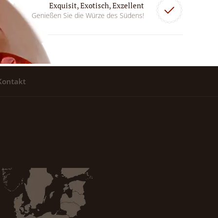
Exquisit, Exotisch, Exzellent
Genießen Sie die Würze des Südens!
Kontakt