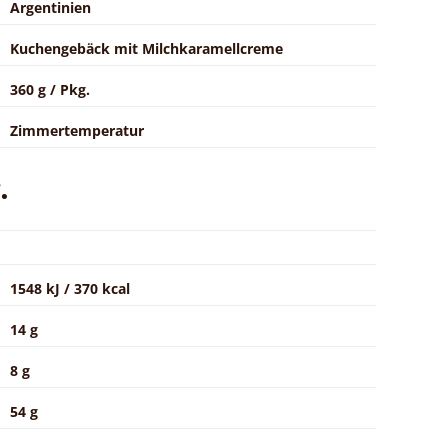
Argentinien
Kuchengebäck mit Milchkaramellcreme
360 g / Pkg.
Zimmertemperatur
.
1548 kJ / 370 kcal
14 g
8 g
54 g