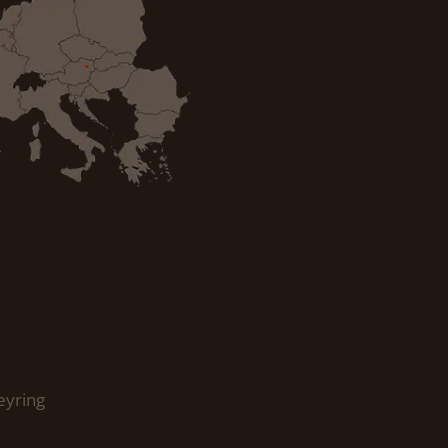
eyring