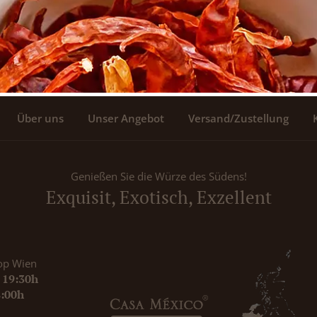
Über uns
Unser Angebot
Versand/Zustellung
Genießen Sie die Würze des Südens!
Exquisit, Exotisch, Exzellent
op Wien
- 19:30h
8:00h