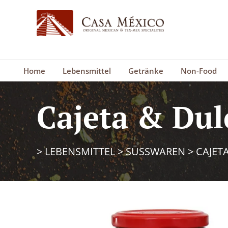
Home
Lebensmittel
Getränke
Non-Food
Cajeta & Dul
>
LEBENSMITTEL
>
SÜSSWAREN
>
CAJET