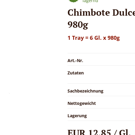
lagernd
Chimbote Dulce
980g
1 Tray = 6 Gl. x 980g
Art.-Nr.
Zutaten
Sachbezeichnung
Nettogewicht
Lagerung
EUR 12,85 / Gl.