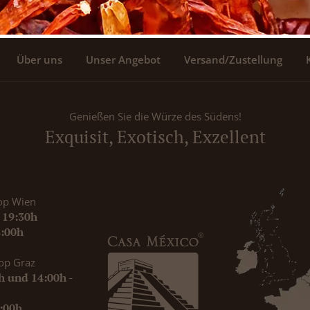
Über uns
Unser Angebot
Versand/Zustellung
Genießen Sie die Würze des Südens!
Exquisit, Exotisch, Exzellent
op Wien
- 19:30h
8:00h
op Graz
0h und 14:00h -
9:00h