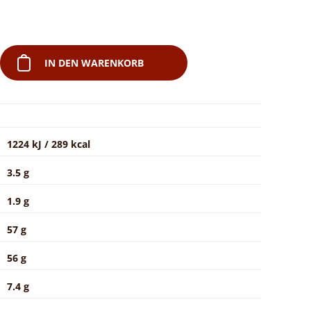
IN DEN WARENKORB
1224 kJ / 289 kcal
3.5 g
1.9 g
57 g
56 g
7.4 g